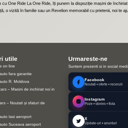
m cu One Ride La One Ride, îți punem la dispoziție mașini de închiriat 
nță, o vizită în familie sau un Revelion memorabil cu prietenii, noi te a
i utile
Urmareste-ne
 on line
Suntem prezenti si in social medi
 auto fara garantie
Facebook
i auto R. Moldova
Noutati • oferte • recenzii
ars – Masini de inchiriat noi in
Instagram
rs – Noutati și sfaturi de
Poze • stories • flota
 auto Iasi aeroport
X
Update-uri • anunturi
i auto Suceava aeroport