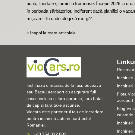
bună, libertate și amintiri frumoase. Începe 2026 la dru
în perioada sărbătorilor. Indiferent dacă planifici o vaca
mișcare. Tu unde alegi să mergi?
« Inapoi la toate articolele
Linkur
Rezervare
Inchirieri
Inchiriaza o masina de la Iasi, Suceava
Inchirier
sau Bacau aeroport cu asigurare full
Flota Vioc
casco inclusa si fara garantie, fara batai
aeroport
de cap si fara taxe ascunse.
Blog Vioca
Viocars este partenerul tau de incredere
calatorie
pentru inchirieri auto in nord-estul
Inchirieri
Romaniei.
Inchirier
+40 754 312 802