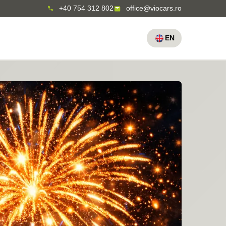
+40 754 312 802
office@viocars.ro
EN