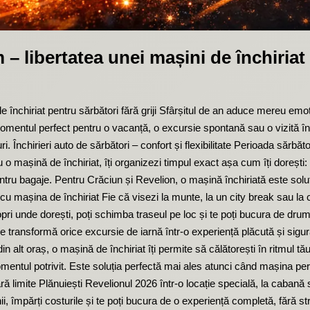
 libertatea unei mașini de închiriat p
închiriat pentru sărbători fără griji Sfârșitul de an aduce mereu emoție
omentul perfect pentru o vacanță, o excursie spontană sau o vizită în fa
 Închirieri auto de sărbători – confort și flexibilitate Perioada sărbăto
o mașină de închiriat, îți organizezi timpul exact așa cum îți dorești: p
pentru bagaje. Pentru Crăciun și Revelion, o mașină închiriată este solu
ă cu mașina de închiriat Fie că visezi la munte, la un city break sau la 
ți opri unde dorești, poți schimba traseul pe loc și te poți bucura de drum
transformă orice excursie de iarnă într-o experiență plăcută și sigură. 
din alt oraș, o mașină de închiriat îți permite să călătorești în ritmul tă
mentul potrivit. Este soluția perfectă mai ales atunci când mașina per
ără limite Plănuiești Revelionul 2026 într-o locație specială, la cabană 
ii, împărți costurile și te poți bucura de o experiență completă, fără s