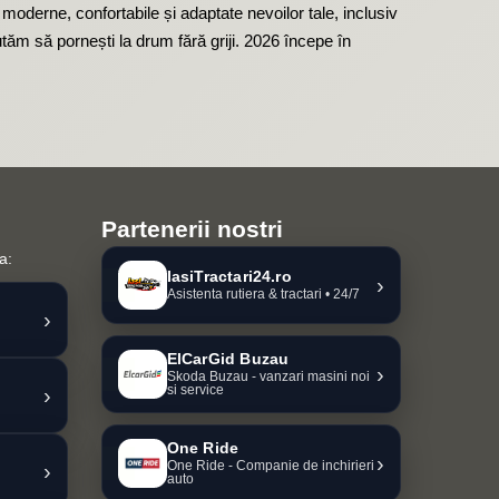
moderne, confortabile și adaptate nevoilor tale, inclusiv
jutăm să pornești la drum fără griji. 2026 începe în
Partenerii nostri
a:
IasiTractari24.ro
›
Asistenta rutiera & tractari • 24/7
›
ElCarGid Buzau
›
Skoda Buzau - vanzari masini noi
si service
›
One Ride
›
One Ride - Companie de inchirieri
›
auto