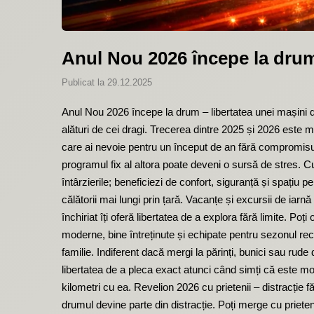
Anul Nou 2026 începe la drum –
Publicat la 29.12.2025
Anul Nou 2026 începe la drum – libertatea unei mașini de 
alături de cei dragi. Trecerea dintre 2025 și 2026 este m
care ai nevoie pentru un început de an fără compromisuri.
programul fix al altora poate deveni o sursă de stres. Cu 
întârzierile; beneficiezi de confort, siguranță și spațiu 
călătorii mai lungi prin țară. Vacanțe și excursii de iarn
închiriat îți oferă libertatea de a explora fără limite. Po
moderne, bine întreținute și echipate pentru sezonul rece 
familie. Indiferent dacă mergi la părinți, bunici sau rude 
libertatea de a pleca exact atunci când simți că este mo
kilometri cu ea. Revelion 2026 cu prietenii – distracție f
drumul devine parte din distracție. Poți merge cu prieten