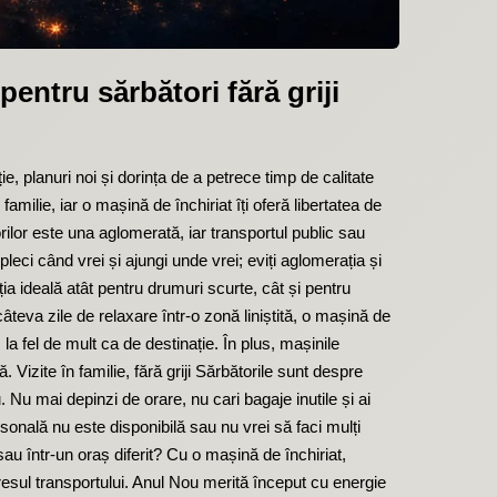
entru sărbători fără griji
, planuri noi și dorința de a petrece timp de calitate
milie, iar o mașină de închiriat îți oferă libertatea de
rilor este una aglomerată, iar transportul public sau
leci când vrei și ajungi unde vrei; eviți aglomerația și
ția ideală atât pentru drumuri scurte, cât și pentru
câteva zile de relaxare într-o zonă liniștită, o mașină de
 la fel de mult ca de destinație. În plus, mașinile
Vizite în familie, fără griji Sărbătorile sunt despre
u. Nu mai depinzi de orare, nu cari bagaje inutile și ai
sonală nu este disponibilă sau nu vrei să faci mulți
sau într-un oraș diferit? Cu o mașină de închiriat,
tresul transportului. Anul Nou merită început cu energie