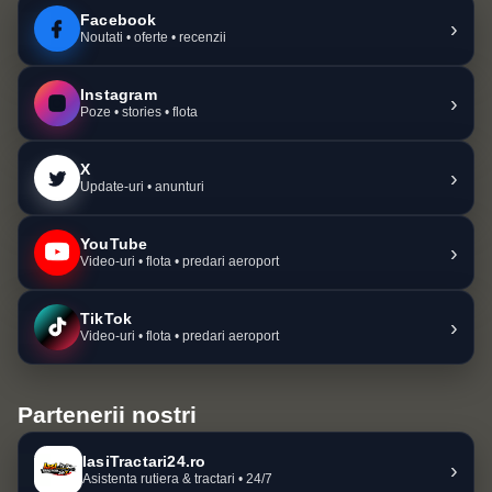
Facebook
›
Noutati • oferte • recenzii
Instagram
›
Poze • stories • flota
X
›
Update-uri • anunturi
YouTube
›
Video-uri • flota • predari aeroport
TikTok
›
Video-uri • flota • predari aeroport
Partenerii nostri
IasiTractari24.ro
›
Asistenta rutiera & tractari • 24/7