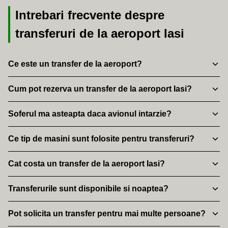
Intrebari frecvente despre
transferuri de la aeroport Iasi
Ce este un transfer de la aeroport?
Transferul de la aeroport reprezinta un serviciu de transport
Cum pot rezerva un transfer de la aeroport Iasi?
privat, prin care un sofer te preia direct din aeroport si te duce la
destinatia dorita, in conditii de confort si siguranta.
Poti rezerva transferul online, telefonic sau prin formularul de
Soferul ma asteapta daca avionul intarzie?
contact, oferind detalii despre zbor, ora sosirii si destinatia finala.
Da, monitorizam zborurile in timp real, iar soferul va ajusta ora
Ce tip de masini sunt folosite pentru transferuri?
preluarii in functie de intarzierile avionului, fara costuri
suplimentare.
Folosim masini moderne, curate si bine intretinute, potrivite atat
Cat costa un transfer de la aeroport Iasi?
pentru persoane individuale, cat si pentru familii sau grupuri mici.
Pretul transferului depinde de destinatie si tipul de masina, fiind
Transferurile sunt disponibile si noaptea?
stabilit in avans, fara taxe ascunse sau costuri suplimentare.
Da, serviciul de transfer este disponibil non-stop, inclusiv
Pot solicita un transfer pentru mai multe persoane?
noaptea, in weekend si in zilele de sarbatoare.