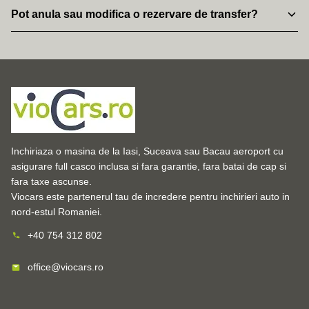
Da, oferim transferuri pentru una sau mai multe persoane, cu
Pot anula sau modifica o rezervare de transfer?
masini adaptate numarului de pasageri si bagaje.
Da, rezervarile pot fi modificate sau anulate in functie de termenii
agreati, cu notificare in avans.
Inchiriaza o masina de la Iasi, Suceava sau Bacau aeroport cu
asigurare full casco inclusa si fara garantie, fara batai de cap si
fara taxe ascunse.
Viocars este partenerul tau de incredere pentru inchirieri auto in
nord-estul Romaniei.
+40 754 312 802
office@viocars.ro