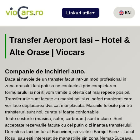
EN
Linkuri utile
Transfer Aeroport Iasi – Hotel &
Alte Orase | Viocars
Companie de inchirieri auto.
Daca ai nevoie de un transfer facut intr-un mod profesional in
zona orasului Iasi poti sa ne contactezi prin completarea
formularului si noi iti vom trimite o oferta cat mai repede posibil.
Transferurile sunt facute cu masini noi si cu soferi manierati care
vor face deplasarea dvs cat mai placuta. Masinile folosite pentru
transferuri sunt noi, curate si foarte confortabile
Toate costurile (masina, sofer, carburant) sunt incluse. Sunt
acceptate rezervarile facute cu cel putin o zi inantea transferului.
Doresti sa faci un tur al Bucovinei, sa vizitezi Barajul Bicaz - Lacul
Rosu, sau esti interesat de manastirile sin zona Nemat-Suceava,