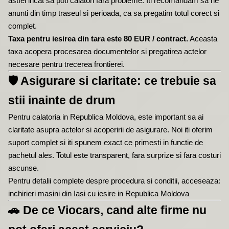
astfel incat sa poti calatori fara probleme. Iti recomandam sa ne
anunti din timp traseul si perioada, ca sa pregatim totul corect si
complet.
Taxa pentru iesirea din tara este 80 EUR / contract.
Aceasta
taxa acopera procesarea documentelor si pregatirea actelor
necesare pentru trecerea frontierei.
🛡️
Asigurare si claritate: ce trebuie sa
stii inainte de drum
Pentru calatoria in Republica Moldova, este important sa ai
claritate asupra actelor si acoperirii de asigurare. Noi iti oferim
suport complet si iti spunem exact ce primesti in functie de
pachetul ales. Totul este transparent, fara surprize si fara costuri
ascunse.
Pentru detalii complete despre procedura si conditii, acceseaza:
inchirieri masini din Iasi cu iesire in Republica Moldova
🚗
De ce Viocars, cand alte firme nu