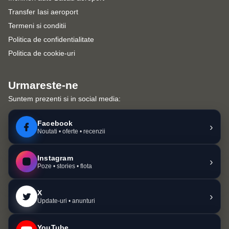
Transfer Iasi aeroport
Termeni si conditii
Politica de confidentialitate
Politica de cookie-uri
Urmareste-ne
Suntem prezenti si in social media:
Facebook
›
Noutati • oferte • recenzii
Instagram
›
Poze • stories • flota
X
›
Update-uri • anunturi
YouTube