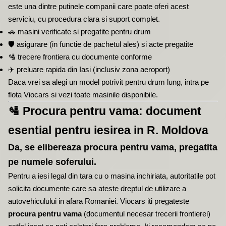
este una dintre putinele companii care poate oferi acest
serviciu, cu procedura clara si suport complet.
🚗
masini verificate si pregatite pentru drum
🛡️
asigurare (in functie de pachetul ales) si acte pregatite
🛂
trecere frontiera cu documente conforme
✈️
preluare rapida din Iasi (inclusiv zona aeroport)
Daca vrei sa alegi un model potrivit pentru drum lung, intra pe
flota Viocars
si vezi toate masinile disponibile.
🛂
Procura pentru vama: document
esential pentru iesirea in R. Moldova
Da, se elibereaza procura pentru vama, pregatita
pe numele soferului.
Pentru a iesi legal din tara cu o masina inchiriata, autoritatile pot
solicita documente care sa ateste dreptul de utilizare a
autovehiculului in afara Romaniei. Viocars iti pregateste
procura pentru vama
(documentul necesar trecerii frontierei)