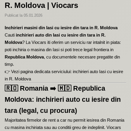
R. Moldova | Viocars
Publicat la 05.01.2026
Inchirieri masini din Iasi cu iesire din tara in R. Moldova
Cauti
inchirieri auto din Iasi cu iesire din tara in R.
Moldova
? La
Viocars
iti oferim un serviciu rar intalnit in piata:
poti inchiria o masina din Iasi si poti trece legal frontiera in
Republica Moldova
, cu documentele necesare pregatite din
timp.
👉 Vezi pagina dedicata serviciului:
inchirieri auto Iasi cu iesire
in R. Moldova
🇷🇴
Romania
➡️
🇲🇩
Republica
Moldova: inchirieri auto cu iesire din
tara (legal, cu procura)
Majoritatea firmelor de rent a car nu permit iesirea din Romania
cu masina inchiriata sau au conditii greu de indeplinit. Viocars