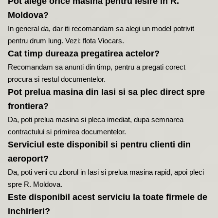
Pot alege orice masina pentru iesire in R.
Moldova?
In general da, dar iti recomandam sa alegi un model potrivit
pentru drum lung. Vezi:
flota Viocars
.
Cat timp dureaza pregatirea actelor?
Recomandam sa anunti din timp, pentru a pregati corect
procura si restul documentelor.
Pot prelua masina din Iasi si sa plec direct spre
frontiera?
Da, poti prelua masina si pleca imediat, dupa semnarea
contractului si primirea documentelor.
Serviciul este disponibil si pentru clienti din
aeroport?
Da, poti veni cu zborul in Iasi si prelua masina rapid, apoi pleci
spre R. Moldova.
Este disponibil acest serviciu la toate firmele de
inchirieri?