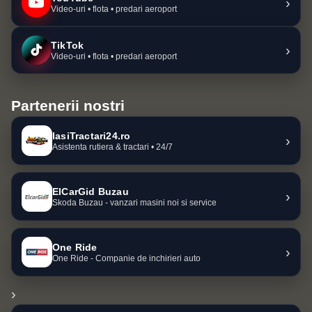
›
Video-uri • flota • predari aeroport
TikTok
›
Video-uri • flota • predari aeroport
Partenerii nostri
IasiTractari24.ro
›
Asistenta rutiera & tractari • 24/7
ElCarGid Buzau
›
Skoda Buzau - vanzari masini noi si service
One Ride
›
One Ride - Companie de inchirieri auto
›