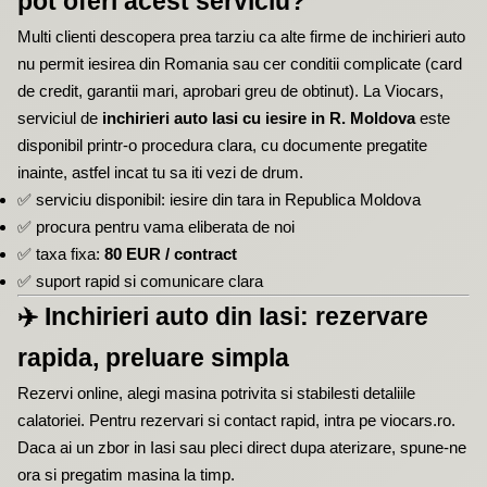
pot oferi acest serviciu?
Multi clienti descopera prea tarziu ca alte firme de inchirieri auto
nu permit iesirea din Romania sau cer conditii complicate (card
de credit, garantii mari, aprobari greu de obtinut). La Viocars,
serviciul de
inchirieri auto Iasi cu iesire in R. Moldova
este
disponibil printr-o procedura clara, cu documente pregatite
inainte, astfel incat tu sa iti vezi de drum.
✅
serviciu disponibil: iesire din tara in Republica Moldova
✅
procura pentru vama eliberata de noi
✅
taxa fixa:
80 EUR / contract
✅
suport rapid si comunicare clara
✈️
Inchirieri auto din Iasi: rezervare
rapida, preluare simpla
Rezervi online, alegi masina potrivita si stabilesti detaliile
calatoriei. Pentru rezervari si contact rapid, intra pe
viocars.ro
.
Daca ai un zbor in Iasi sau pleci direct dupa aterizare, spune-ne
ora si pregatim masina la timp.