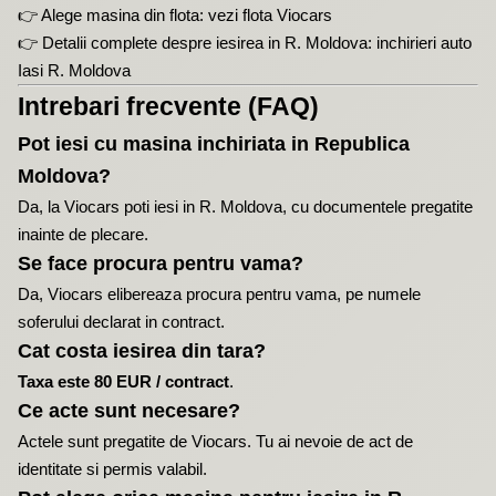
👉 Alege masina din flota:
vezi flota Viocars
👉 Detalii complete despre iesirea in R. Moldova:
inchirieri auto
Iasi R. Moldova
Intrebari frecvente (FAQ)
Pot iesi cu masina inchiriata in Republica
Moldova?
Da, la Viocars poti iesi in R. Moldova, cu documentele pregatite
inainte de plecare.
Se face procura pentru vama?
Da, Viocars elibereaza procura pentru vama, pe numele
soferului declarat in contract.
Cat costa iesirea din tara?
Taxa este 80 EUR / contract
.
Ce acte sunt necesare?
Actele sunt pregatite de Viocars. Tu ai nevoie de act de
identitate si permis valabil.