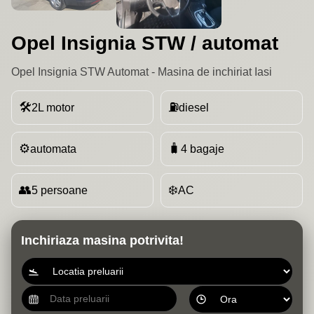
Opel Insignia STW / automat
Opel Insignia STW Automat - Masina de inchiriat Iasi
🛠
⛽
2L motor
diesel
⚙️
🧳
automata
4 bagaje
👥
❄️
5 persoane
AC
Inchiriaza masina potrivita!