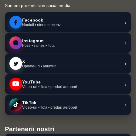
Suntem prezenti si in social media:
Facebook
›
Noutati • oferte • recenzii
Instagram
›
Poze • stories • flota
X
›
Update-uri • anunturi
YouTube
›
Video-uri • flota • predari aeroport
TikTok
›
Video-uri • flota • predari aeroport
Partenerii nostri